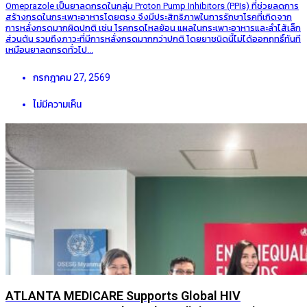
Omeprazole เป็นยาลดกรดในกลุ่ม Proton Pump Inhibitors (PPIs) ที่ช่วยลดการ
สร้างกรดในกระเพาะอาหารโดยตรง จึงมีประสิทธิภาพในการรักษาโรคที่เกิดจาก
การหลั่งกรดมากผิดปกติ เช่น โรคกรดไหลย้อน แผลในกระเพาะอาหารและลำไส้เล็ก
ส่วนต้น รวมถึงภาวะที่มีการหลั่งกรดมากกว่าปกติ โดยยาชนิดนี้ไม่ได้ออกฤทธิ์ทันที
เหมือนยาลดกรดทั่วไป...
กรกฎาคม 27, 2569
ไม่มีความเห็น
ATLANTA MEDICARE Supports Global HIV