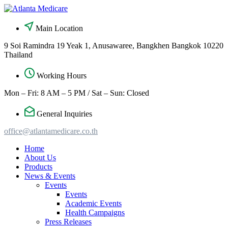
Skip
to
content
Main Location
9 Soi Ramindra 19 Yeak 1, Anusawaree, Bangkhen Bangkok 10220
Thailand
Working Hours
Mon – Fri: 8 AM – 5 PM / Sat – Sun: Closed
General Inquiries
office@atlantamedicare.co.th
Home
About Us
Products
News & Events
Events
Events
Academic Events
Health Campaigns
Press Releases