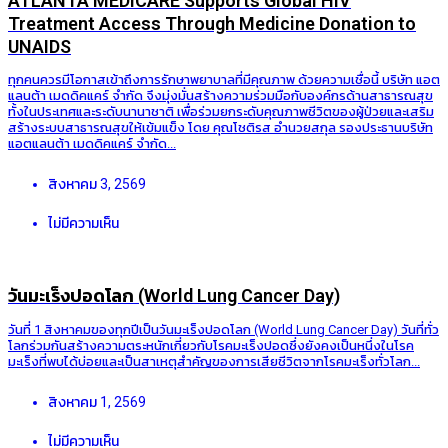
ATLANTA MEDICARE Supports Global HIV
Treatment Access Through Medicine Donation to
UNAIDS
ทุกคนควรมีโอกาสเข้าถึงการรักษาพยาบาลที่มีคุณภาพ ด้วยความเชื่อนี้ บริษัท แอต
แลนต้า เมดดิคแคร์ จำกัด จึงมุ่งมั่นสร้างความร่วมมือกับองค์กรด้านสาธารณสุข
ทั้งในประเทศและระดับนานาชาติ เพื่อร่วมยกระดับคุณภาพชีวิตของผู้ป่วยและเสริม
สร้างระบบสาธารณสุขให้เข้มแข็ง โดย คุณโชติรส อำนวยสกุล รองประธานบริษัท
แอตแลนต้า เมดดิคแคร์ จำกัด...
สิงหาคม 3, 2569
ไม่มีความเห็น
วันมะเร็งปอดโลก (World Lung Cancer Day)
วันที่ 1 สิงหาคมของทุกปีเป็นวันมะเร็งปอดโลก (World Lung Cancer Day) วันที่ทั่ว
โลกร่วมกันสร้างความตระหนักเกี่ยวกับโรคมะเร็งปอดซึ่งยังคงเป็นหนึ่งในโรค
มะเร็งที่พบได้บ่อยและเป็นสาเหตุสำคัญของการเสียชีวิตจากโรคมะเร็งทั่วโลก...
สิงหาคม 1, 2569
ไม่มีความเห็น