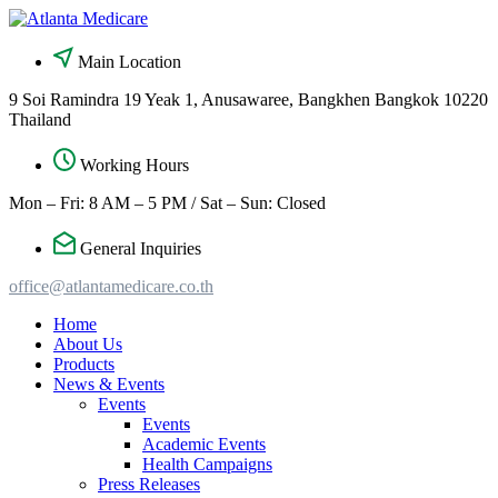
Skip
to
content
Main Location
9 Soi Ramindra 19 Yeak 1, Anusawaree, Bangkhen Bangkok 10220
Thailand
Working Hours
Mon – Fri: 8 AM – 5 PM / Sat – Sun: Closed
General Inquiries
office@atlantamedicare.co.th
Home
About Us
Products
News & Events
Events
Events
Academic Events
Health Campaigns
Press Releases