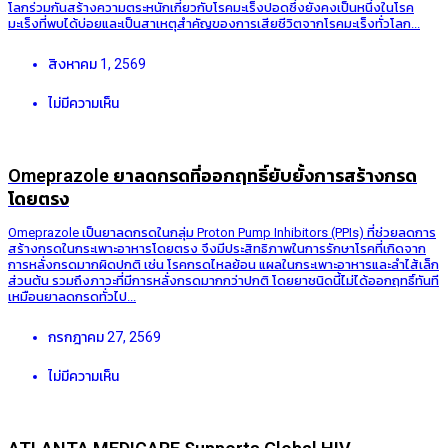
โลกร่วมกันสร้างความตระหนักเกี่ยวกับโรคมะเร็งปอดซึ่งยังคงเป็นหนึ่งในโรค
มะเร็งที่พบได้บ่อยและเป็นสาเหตุสำคัญของการเสียชีวิตจากโรคมะเร็งทั่วโลก...
สิงหาคม 1, 2569
ไม่มีความเห็น
Omeprazole ยาลดกรดที่ออกฤทธิ์ยับยั้งการสร้างกรด
โดยตรง
Omeprazole เป็นยาลดกรดในกลุ่ม Proton Pump Inhibitors (PPIs) ที่ช่วยลดการ
สร้างกรดในกระเพาะอาหารโดยตรง จึงมีประสิทธิภาพในการรักษาโรคที่เกิดจาก
การหลั่งกรดมากผิดปกติ เช่น โรคกรดไหลย้อน แผลในกระเพาะอาหารและลำไส้เล็ก
ส่วนต้น รวมถึงภาวะที่มีการหลั่งกรดมากกว่าปกติ โดยยาชนิดนี้ไม่ได้ออกฤทธิ์ทันที
เหมือนยาลดกรดทั่วไป...
กรกฎาคม 27, 2569
ไม่มีความเห็น