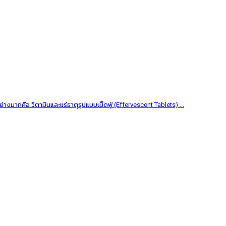
งมากคือ วิตามินและแร่ธาตุรูปแบบเม็ดฟู่ (Effervescent Tablets) ...