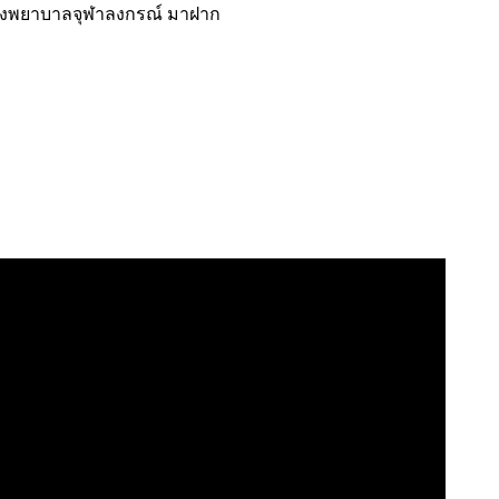
บ โรงพยาบาลจุฬาลงกรณ์ มาฝาก