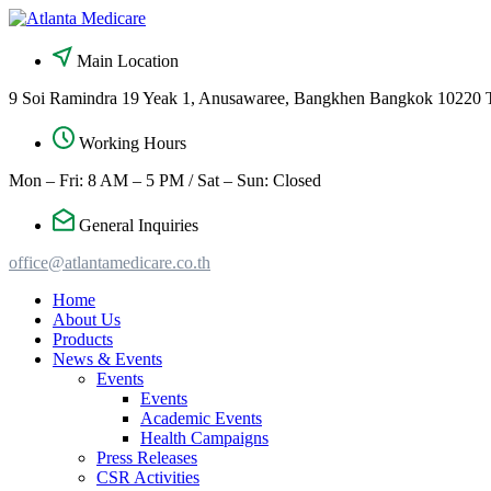
Skip
to
content
Main Location
9 Soi Ramindra 19 Yeak 1, Anusawaree, Bangkhen Bangkok 10220 
Working Hours
Mon – Fri: 8 AM – 5 PM / Sat – Sun: Closed
General Inquiries
office@atlantamedicare.co.th
Home
About Us
Products
News & Events
Events
Events
Academic Events
Health Campaigns
Press Releases
CSR Activities