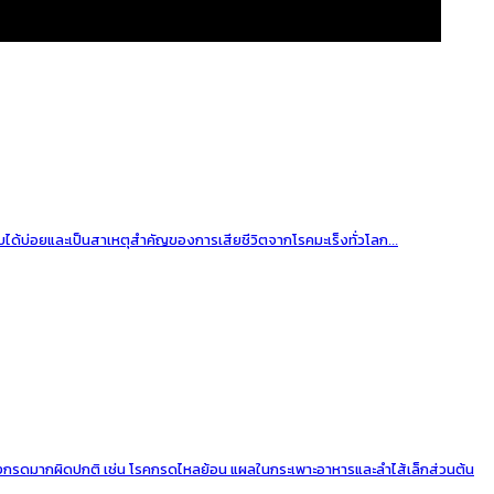
พบได้บ่อยและเป็นสาเหตุสำคัญของการเสียชีวิตจากโรคมะเร็งทั่วโลก...
่งกรดมากผิดปกติ เช่น โรคกรดไหลย้อน แผลในกระเพาะอาหารและลำไส้เล็กส่วนต้น