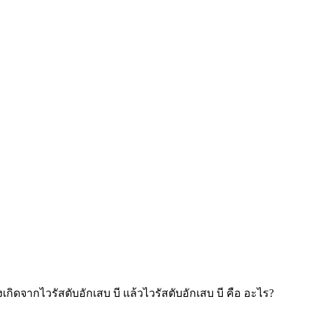
เกิดจากไวรัสตับอักเสบ บี แล้วไวรัสตับอักเสบ บี คือ อะไร?