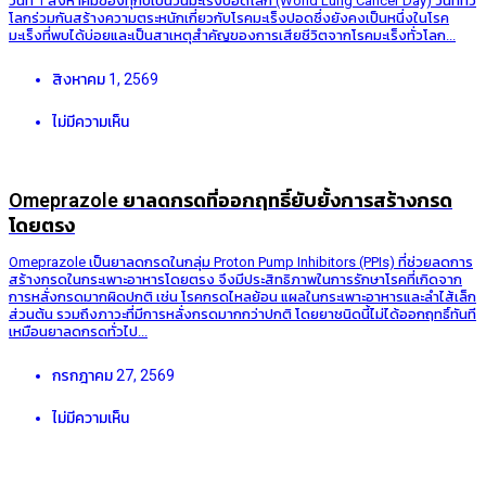
วันที่ 1 สิงหาคมของทุกปีเป็นวันมะเร็งปอดโลก (World Lung Cancer Day) วันที่ทั่ว
โลกร่วมกันสร้างความตระหนักเกี่ยวกับโรคมะเร็งปอดซึ่งยังคงเป็นหนึ่งในโรค
มะเร็งที่พบได้บ่อยและเป็นสาเหตุสำคัญของการเสียชีวิตจากโรคมะเร็งทั่วโลก...
สิงหาคม 1, 2569
ไม่มีความเห็น
Omeprazole ยาลดกรดที่ออกฤทธิ์ยับยั้งการสร้างกรด
โดยตรง
Omeprazole เป็นยาลดกรดในกลุ่ม Proton Pump Inhibitors (PPIs) ที่ช่วยลดการ
สร้างกรดในกระเพาะอาหารโดยตรง จึงมีประสิทธิภาพในการรักษาโรคที่เกิดจาก
การหลั่งกรดมากผิดปกติ เช่น โรคกรดไหลย้อน แผลในกระเพาะอาหารและลำไส้เล็ก
ส่วนต้น รวมถึงภาวะที่มีการหลั่งกรดมากกว่าปกติ โดยยาชนิดนี้ไม่ได้ออกฤทธิ์ทันที
เหมือนยาลดกรดทั่วไป...
กรกฎาคม 27, 2569
ไม่มีความเห็น