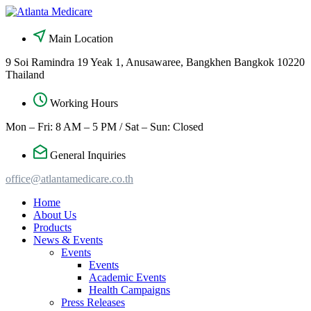
Skip
to
content
Main Location
9 Soi Ramindra 19 Yeak 1, Anusawaree, Bangkhen Bangkok 10220
Thailand
Working Hours
Mon – Fri: 8 AM – 5 PM / Sat – Sun: Closed
General Inquiries
office@atlantamedicare.co.th
Home
About Us
Products
News & Events
Events
Events
Academic Events
Health Campaigns
Press Releases