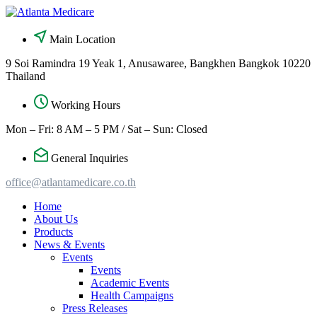
Skip
to
content
Main Location
9 Soi Ramindra 19 Yeak 1, Anusawaree, Bangkhen Bangkok 10220
Thailand
Working Hours
Mon – Fri: 8 AM – 5 PM / Sat – Sun: Closed
General Inquiries
office@atlantamedicare.co.th
Home
About Us
Products
News & Events
Events
Events
Academic Events
Health Campaigns
Press Releases