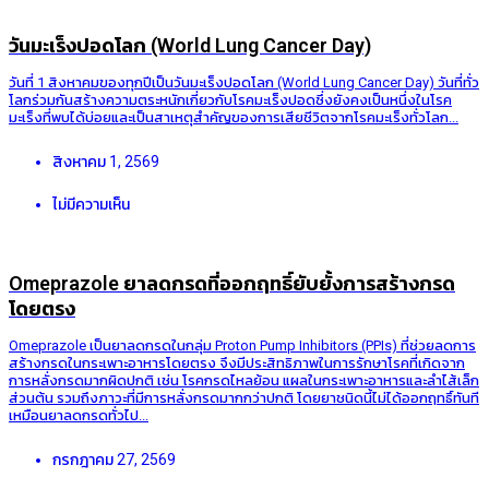
วันมะเร็งปอดโลก (World Lung Cancer Day)
วันที่ 1 สิงหาคมของทุกปีเป็นวันมะเร็งปอดโลก (World Lung Cancer Day) วันที่ทั่ว
โลกร่วมกันสร้างความตระหนักเกี่ยวกับโรคมะเร็งปอดซึ่งยังคงเป็นหนึ่งในโรค
มะเร็งที่พบได้บ่อยและเป็นสาเหตุสำคัญของการเสียชีวิตจากโรคมะเร็งทั่วโลก...
สิงหาคม 1, 2569
ไม่มีความเห็น
Omeprazole ยาลดกรดที่ออกฤทธิ์ยับยั้งการสร้างกรด
โดยตรง
Omeprazole เป็นยาลดกรดในกลุ่ม Proton Pump Inhibitors (PPIs) ที่ช่วยลดการ
สร้างกรดในกระเพาะอาหารโดยตรง จึงมีประสิทธิภาพในการรักษาโรคที่เกิดจาก
การหลั่งกรดมากผิดปกติ เช่น โรคกรดไหลย้อน แผลในกระเพาะอาหารและลำไส้เล็ก
ส่วนต้น รวมถึงภาวะที่มีการหลั่งกรดมากกว่าปกติ โดยยาชนิดนี้ไม่ได้ออกฤทธิ์ทันที
เหมือนยาลดกรดทั่วไป...
กรกฎาคม 27, 2569