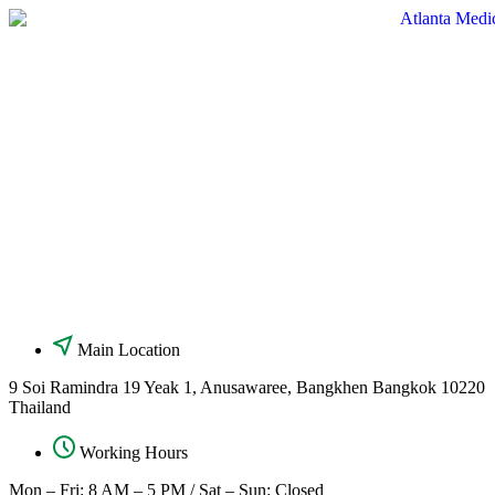
Skip
to
content
Main Location
9 Soi Ramindra 19 Yeak 1, Anusawaree, Bangkhen Bangkok 10220
Thailand
Working Hours
Mon – Fri: 8 AM – 5 PM / Sat – Sun: Closed