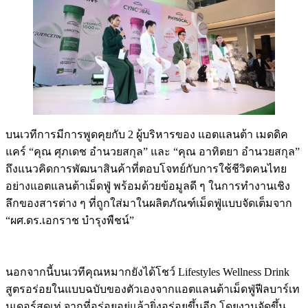
บนเวทีการมีการพูดคุยกับ 2 ผู้บริหารของ แอตแลนต้า เมดดิค
แคร์ “คุณ ศุภเดช อำนวยสกุล” และ “คุณ อาทิตยา อำนวยสกุล”
ถึงแนวคิดการพัฒนาสินค้าที่ตอบโจทย์กับการใช้ชีวิตคนไทย
อย่างแอตแลนต้าเม็ดฟู่ พร้อมด้วยข้อมูลดี ๆ ในการทำงานเชิง
ลึกของสารต่าง ๆ ที่ถูกใส่มาในผลิตภัณฑ์เม็ดฟู่แบบจัดเต็มจาก
“ผศ.ดร.เอกราช บำรุงพืชน์”
นอกจากนี้บนเวทีคุณหมากยังได้โชว์ Lifestyles Wellness Drink
สูตรอร่อยในแบบฉบับของตัวเองจากแอตแลนต้าเม็ดฟู่ฟีลบาร์เท
นเดอร์สุดเท่ จากที่อร่อยอยู่แล้วยิ่งอร่อยขึ้นอีก โดยงานจัดขึ้น