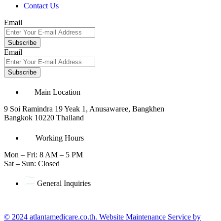
Contact Us
Email
Subscribe
Email
Subscribe
Main Location
9 Soi Ramindra 19 Yeak 1, Anusawaree, Bangkhen
Bangkok 10220 Thailand
Working Hours
Mon – Fri: 8 AM – 5 PM
Sat – Sun: Closed
General Inquiries
office@atlantamedicare.co.th
© 2024 atlantamedicare.co.th. Website Maintenance Service by