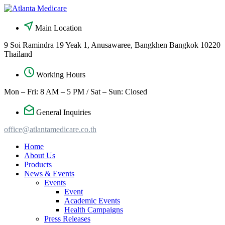
Skip
to
content
Main Location
9 Soi Ramindra 19 Yeak 1, Anusawaree, Bangkhen Bangkok 10220
Thailand
Working Hours
Mon – Fri: 8 AM – 5 PM / Sat – Sun: Closed
General Inquiries
office@atlantamedicare.co.th
Home
About Us
Products
News & Events
Events
Event
Academic Events
Health Campaigns
Press Releases