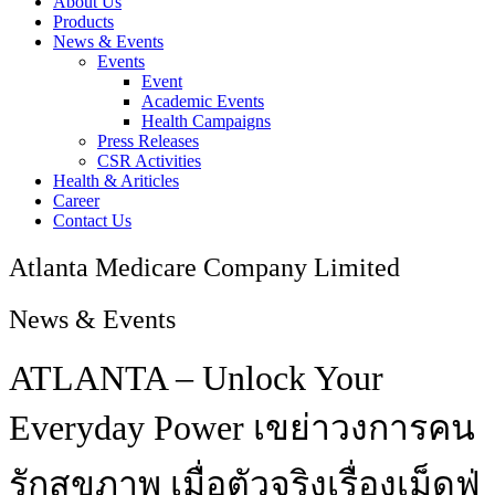
About Us
Products
News & Events
Events
Event
Academic Events
Health Campaigns
Press Releases
CSR Activities
Health & Ariticles
Career
Contact Us
Atlanta Medicare Company Limited
News & Events
ATLANTA – Unlock Your
Everyday Power เขย่าวงการคน
รักสุขภาพ เมื่อตัวจริงเรื่องเม็ดฟู่