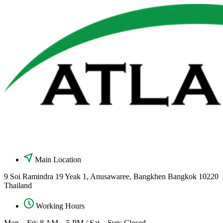
Skip
to
content
Main Location
9 Soi Ramindra 19 Yeak 1, Anusawaree, Bangkhen Bangkok 10220
Thailand
Working Hours
Mon – Fri: 8 AM – 5 PM / Sat – Sun: Closed