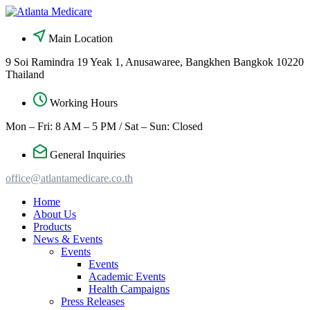
Skip
to
content
Main Location
9 Soi Ramindra 19 Yeak 1, Anusawaree, Bangkhen Bangkok 10220
Thailand
Working Hours
Mon – Fri: 8 AM – 5 PM / Sat – Sun: Closed
General Inquiries
office@atlantamedicare.co.th
Home
About Us
Products
News & Events
Events
Events
Academic Events
Health Campaigns
Press Releases