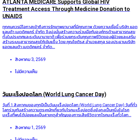
ATLANTA MEDICARE Supports Global HIV
Treatment Access Through Medicine Donation to
UNAIDS
ทุกคนควรมีโอกาสเข้าถึงการรักษาพยาบาลที่มีคุณภาพ ด้วยความเชื่อนี้ บริษัท แอต
แลนต้า เมดดิคแคร์ จำกัด จึงมุ่งมั่นสร้างความร่วมมือกับองค์กรด้านสาธารณสุข
ทั้งในประเทศและระดับนานาชาติ เพื่อร่วมยกระดับคุณภาพชีวิตของผู้ป่วยและเสริม
สร้างระบบสาธารณสุขให้เข้มแข็ง โดย คุณโชติรส อำนวยสกุล รองประธานบริษัท
แอตแลนต้า เมดดิคแคร์ จำกัด...
สิงหาคม 3, 2569
ไม่มีความเห็น
วันมะเร็งปอดโลก (World Lung Cancer Day)
วันที่ 1 สิงหาคมของทุกปีเป็นวันมะเร็งปอดโลก (World Lung Cancer Day) วันที่ทั่ว
โลกร่วมกันสร้างความตระหนักเกี่ยวกับโรคมะเร็งปอดซึ่งยังคงเป็นหนึ่งในโรค
มะเร็งที่พบได้บ่อยและเป็นสาเหตุสำคัญของการเสียชีวิตจากโรคมะเร็งทั่วโลก...
สิงหาคม 1, 2569
ไม่มีความเห็น