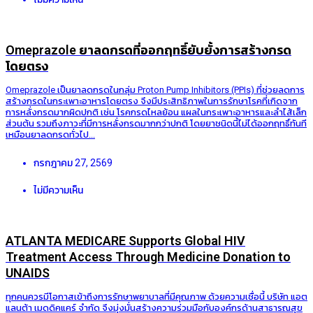
Omeprazole ยาลดกรดที่ออกฤทธิ์ยับยั้งการสร้างกรด
โดยตรง
Omeprazole เป็นยาลดกรดในกลุ่ม Proton Pump Inhibitors (PPIs) ที่ช่วยลดการ
สร้างกรดในกระเพาะอาหารโดยตรง จึงมีประสิทธิภาพในการรักษาโรคที่เกิดจาก
การหลั่งกรดมากผิดปกติ เช่น โรคกรดไหลย้อน แผลในกระเพาะอาหารและลำไส้เล็ก
ส่วนต้น รวมถึงภาวะที่มีการหลั่งกรดมากกว่าปกติ โดยยาชนิดนี้ไม่ได้ออกฤทธิ์ทันที
เหมือนยาลดกรดทั่วไป...
กรกฎาคม 27, 2569
ไม่มีความเห็น
ATLANTA MEDICARE Supports Global HIV
Treatment Access Through Medicine Donation to
UNAIDS
ทุกคนควรมีโอกาสเข้าถึงการรักษาพยาบาลที่มีคุณภาพ ด้วยความเชื่อนี้ บริษัท แอต
แลนต้า เมดดิคแคร์ จำกัด จึงมุ่งมั่นสร้างความร่วมมือกับองค์กรด้านสาธารณสุข