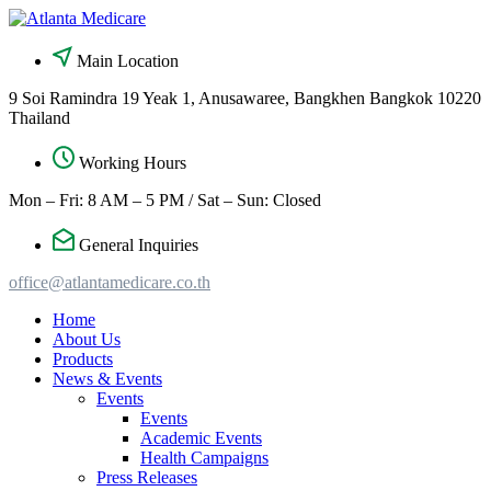
Skip
to
content
Main Location
9 Soi Ramindra 19 Yeak 1, Anusawaree, Bangkhen Bangkok 10220
Thailand
Working Hours
Mon – Fri: 8 AM – 5 PM / Sat – Sun: Closed
General Inquiries
office@atlantamedicare.co.th
Home
About Us
Products
News & Events
Events
Events
Academic Events
Health Campaigns
Press Releases