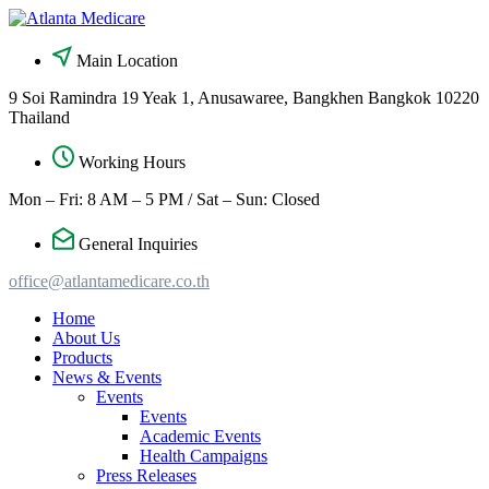
Skip
to
content
Main Location
9 Soi Ramindra 19 Yeak 1, Anusawaree, Bangkhen Bangkok 10220
Thailand
Working Hours
Mon – Fri: 8 AM – 5 PM / Sat – Sun: Closed
General Inquiries
office@atlantamedicare.co.th
Home
About Us
Products
News & Events
Events
Events
Academic Events
Health Campaigns
Press Releases