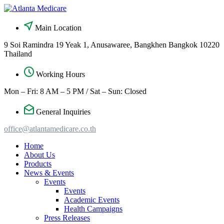
Skip
to
content
Main Location
9 Soi Ramindra 19 Yeak 1, Anusawaree, Bangkhen Bangkok 10220
Thailand
Working Hours
Mon – Fri: 8 AM – 5 PM / Sat – Sun: Closed
General Inquiries
office@atlantamedicare.co.th
Home
About Us
Products
News & Events
Events
Events
Academic Events
Health Campaigns
Press Releases